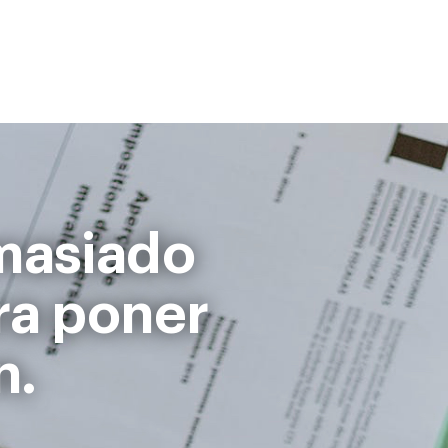
masiado
ra poner
n.