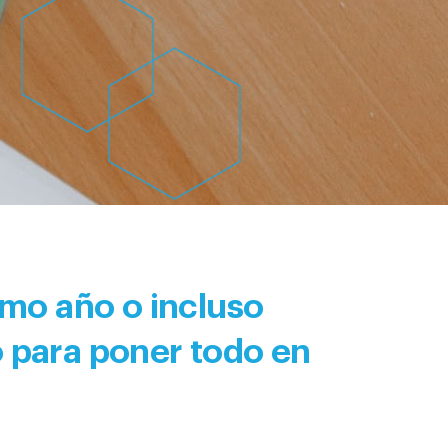
imo año o incluso
 para poner todo en