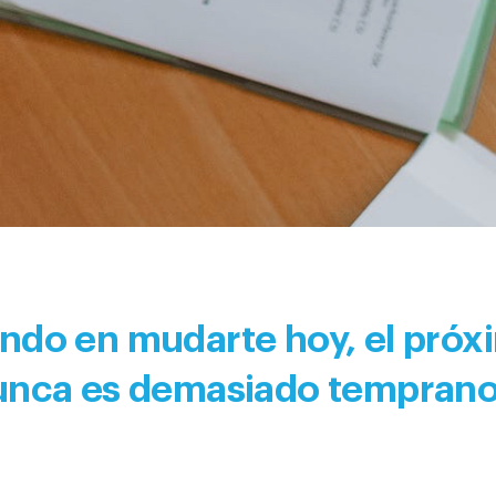
ndo en mudarte hoy, el próx
nunca es demasiado temprano