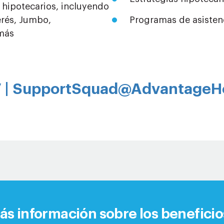
hipotecarios, incluyendo
erés, Jumbo,
Programas de asistenc
 más
 |
SupportSquad@AdvantageH
s información sobre los beneficio